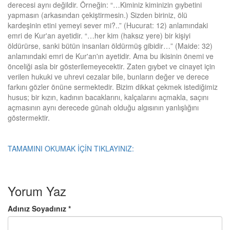
derecesi aynı değildir. Örneğin: “…Kiminiz kiminizin gıybetini
yapmasın (arkasından çekiştirmesin.) Sizden biriniz, ölü
kardeşinin etini yemeyi sever mi?..” (Hucurat: 12) anlamındaki
emri de Kur'an ayetidir. “…her kim (haksız yere) bir kişiyi
öldürürse, sanki bütün insanları öldürmüş gibidir…” (Maide: 32)
anlamındaki emri de Kur'an'ın ayetidir. Ama bu ikisinin önemi ve
önceliği asla bir gösterilemeyecektir. Zaten gıybet ve cinayet için
verilen hukuki ve uhrevi cezalar bile, bunların değer ve derece
farkını gözler önüne sermektedir. Bizim dikkat çekmek istediğimiz
husus; bir kızın, kadının bacaklarını, kalçalarını açmakla, saçını
açmasının aynı derecede günah olduğu algısının yanlışlığını
göstermektir.
TAMAMINI OKUMAK İÇİN TIKLAYINIZ:
Yorum Yaz
Adınız Soyadınız *