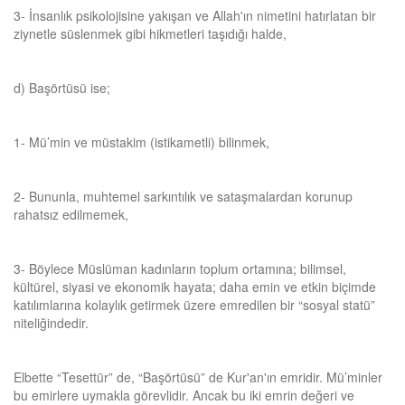
3- İnsanlık psikolojisine yakışan ve Allah'ın nimetini hatırlatan bir
ziynetle süslenmek gibi hikmetleri taşıdığı halde,
d) Başörtüsü ise;
1- Mü’min ve müstakim (istikametli) bilinmek,
2- Bununla, muhtemel sarkıntılık ve sataşmalardan korunup
rahatsız edilmemek,
3- Böylece Müslüman kadınların toplum ortamına; bilimsel,
kültürel, siyasi ve ekonomik hayata; daha emin ve etkin biçimde
katılımlarına kolaylık getirmek üzere emredilen bir “sosyal statü”
niteliğindedir.
Elbette “Tesettür” de, “Başörtüsü” de Kur'an'ın emridir. Mü’minler
bu emirlere uymakla görevlidir. Ancak bu iki emrin değeri ve