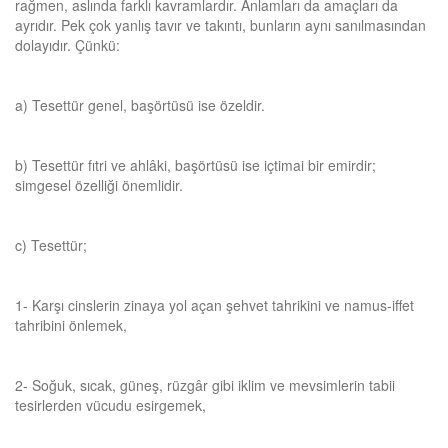
rağmen, aslında farklı kavramlardır. Anlamları da amaçları da
ayrıdır. Pek çok yanlış tavır ve takıntı, bunların aynı sanılmasından
dolayıdır. Çünkü:
a) Tesettür genel, başörtüsü ise özeldir.
b) Tesettür fıtri ve ahlâki, başörtüsü ise içtimai bir emirdir;
simgesel özelliği önemlidir.
c) Tesettür;
1- Karşı cinslerin zinaya yol açan şehvet tahrikini ve namus-iffet
tahribini önlemek,
2- Soğuk, sıcak, güneş, rüzgâr gibi iklim ve mevsimlerin tabii
tesirlerden vücudu esirgemek,