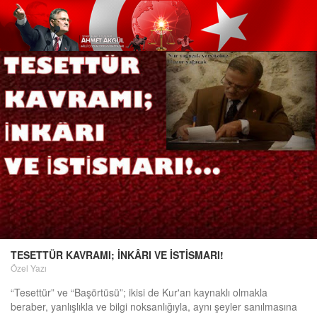
TESETTÜR KAVRAMI; İNKÂRI VE İSTİSMARI!
Özel Yazı
“Tesettür” ve “Başörtüsü”; ikisi de Kur'an kaynaklı olmakla
beraber, yanlışlıkla ve bilgi noksanlığıyla, aynı şeyler sanılmasına